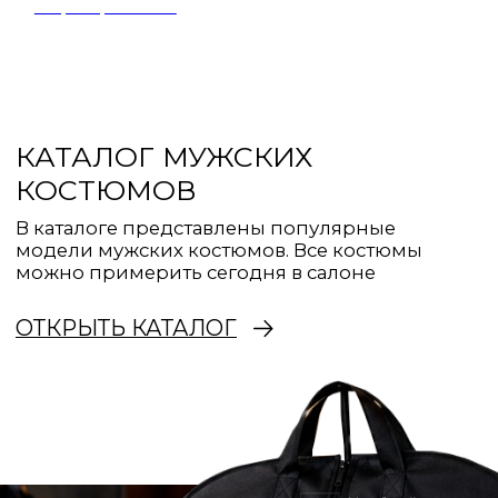
БРЮКИ
Классика, casual, smart-casual
РЕМНИ
ОБУВЬ
Кожа, базовые цвета,
Натуральная кожа
деловой стиль
и замша
ГАЛСТУКИ И БАБОЧКИ