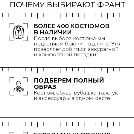
БЕСПЛАТНЫЙ ПОДШИВ
БРЮК ПО ДЛИНЕ
Костюмные брюки всегда
требуют индивидуальных
доработок, и мы компенсируем
вам работу ателье
РАЗМЕРЫ ОТ 44 ДО 66
РОСТОВКА ДО 210 СМ
В наличии костюмы на различные
телосложение и рост.
КОСТЮМЫ ДЛЯ РАЗНЫХ
СОБЫТИЙ
В салоне можно подобрать мужской
костюм для любого случая.
ОТКРЫТЬ ВСЕ МОДЕЛИ