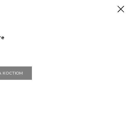
те
А КОСТЮМ