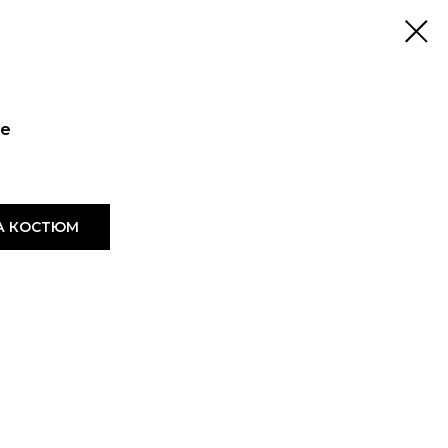
те
А КОСТЮМ