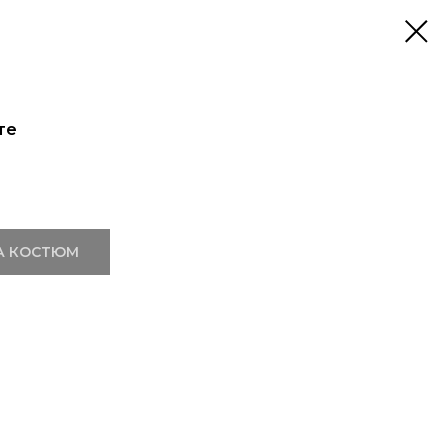
те
А КОСТЮМ