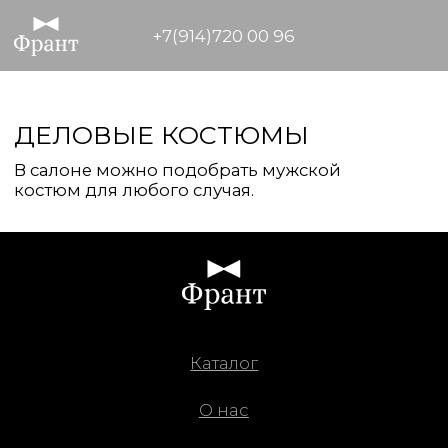
+7(914)720 00 96
+7(914)720 00 96
ДЕЛОВЫЕ КОСТЮМЫ
В салоне можно подобрать мужской
костюм для любого случая.
Каталог
О нас
Отзывы
Образы
Контакты
Для каких событий?