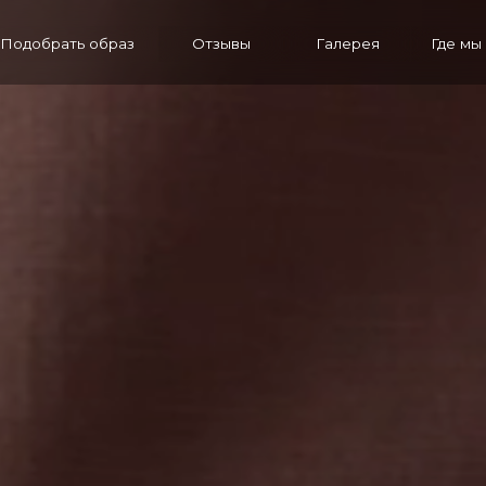
ать образ
ать образ
Отзывы
Отзывы
Галерея
Галерея
Где мы находимся
Где мы находимся