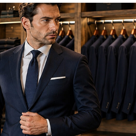
Туфли
Гал
Ремень